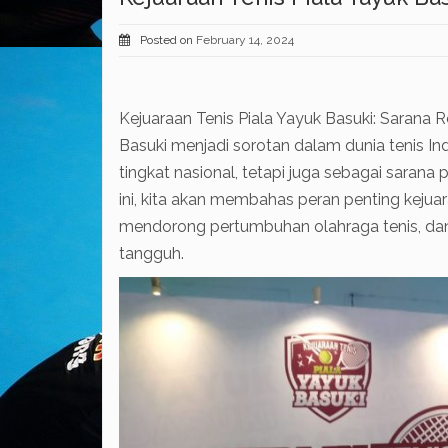
Posted on
February 14, 2024
Kejuaraan Tenis Piala Yayuk Basuki: Sarana R
Basuki menjadi sorotan dalam dunia tenis In
tingkat nasional, tetapi juga sebagai sarana 
ini, kita akan membahas peran penting kej
mendorong pertumbuhan olahraga tenis, dan 
tangguh.