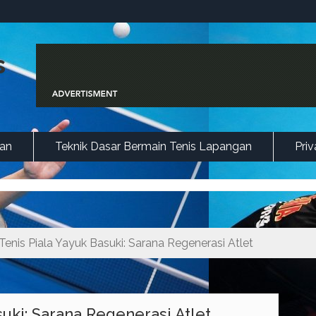
s
gan
Teknik Dasar Bermain Tenis Lapangan
Priv
Tenis Piala Yayuk Basuki: Sarana Regenerasi Atlet
suki: Sarana Regenerasi Atlet