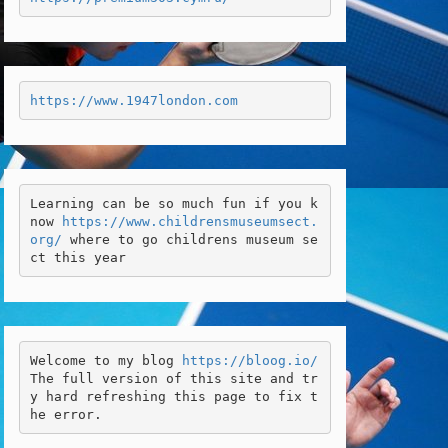
https://www.1947london.com
Learning can be so much fun if you k
now 
https://www.childrensmuseumsect.
org/
 where to go childrens museum se
ct this year
Welcome to my blog 
https://bloog.io/
The full version of this site and tr
y hard refreshing this page to fix t
he error.