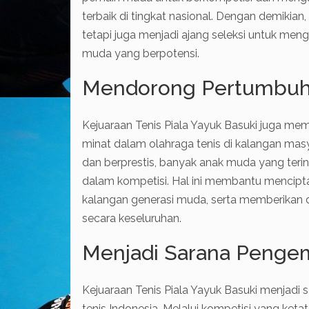
terbaik di tingkat nasional. Dengan demikian,
tetapi juga menjadi ajang seleksi untuk me
muda yang berpotensi.
Mendorong Pertumbuha
Kejuaraan Tenis Piala Yayuk Basuki juga me
minat dalam olahraga tenis di kalangan mas
dan berprestis, banyak anak muda yang terinsp
dalam kompetisi. Hal ini membantu mencipta
kalangan generasi muda, serta memberikan
secara keseluruhan.
Menjadi Sarana Penge
Kejuaraan Tenis Piala Yayuk Basuki menjad
tenis Indonesia. Melalui kompetisi yang keta