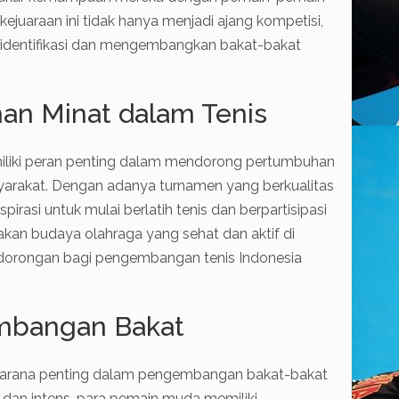
 kejuaraan ini tidak hanya menjadi ajang kompetisi,
ngidentifikasi dan mengembangkan bakat-bakat
n Minat dalam Tenis
miliki peran penting dalam mendorong pertumbuhan
yarakat. Dengan adanya turnamen yang berkualitas
irasi untuk mulai berlatih tenis dan berpartisipasi
kan budaya olahraga yang sehat dan aktif di
 dorongan bagi pengembangan tenis Indonesia
mbangan Bakat
i sarana penting dalam pengembangan bakat-bakat
t dan intens, para pemain muda memiliki