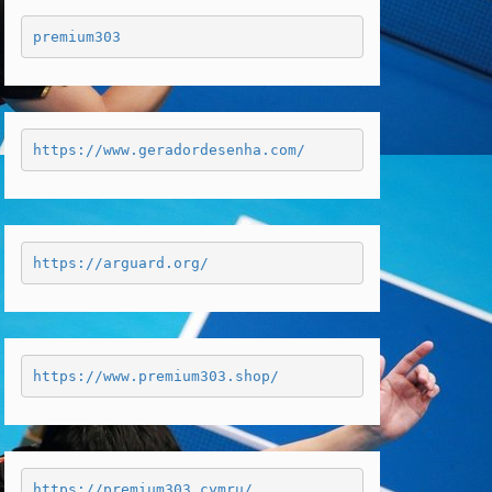
premium303
https://www.geradordesenha.com/
https://arguard.org/
https://www.premium303.shop/
https://premium303.cymru/