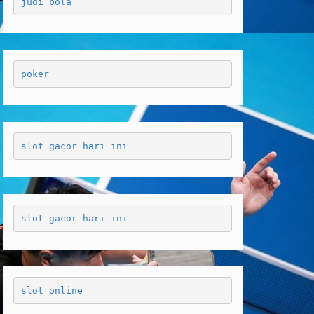
judi bola
poker
slot gacor hari ini
slot gacor hari ini
slot online