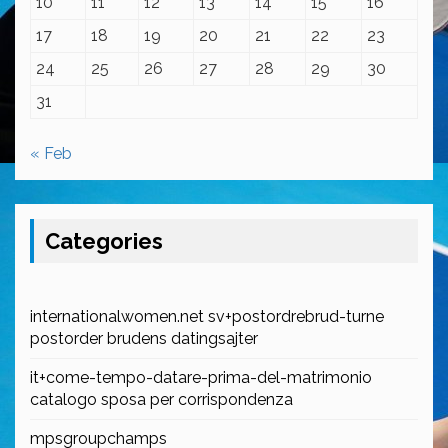
10
11
12
13
14
15
16
17
18
19
20
21
22
23
24
25
26
27
28
29
30
31
« Feb
Categories
internationalwomen.net sv+postordrebrud-turne
postorder brudens datingsajter
it+come-tempo-datare-prima-del-matrimonio
catalogo sposa per corrispondenza
mpsgroupchamps