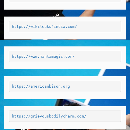
https://wikileaks4india.com/
https://www.mantamagic.com/
https://americanbison.org
https://grievousbodilycharm.com/