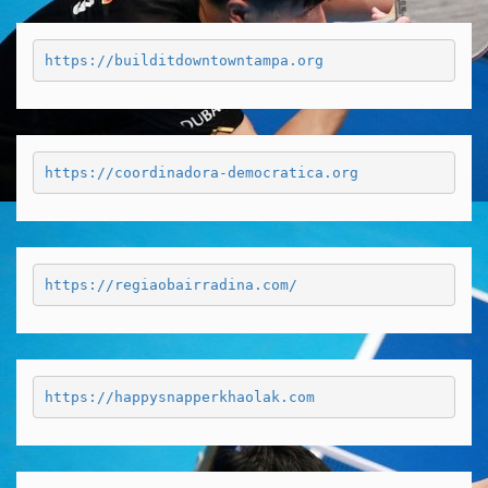
https://builditdowntowntampa.org
https://coordinadora-democratica.org
https://regiaobairradina.com/
https://happysnapperkhaolak.com