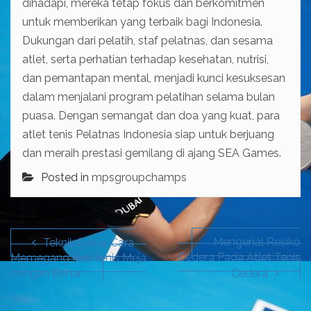
dihadapi, mereka tetap fokus dan berkomitmen
untuk memberikan yang terbaik bagi Indonesia.
Dukungan dari pelatih, staf pelatnas, dan sesama
atlet, serta perhatian terhadap kesehatan, nutrisi,
dan pemantapan mental, menjadi kunci kesuksesan
dalam menjalani program pelatihan selama bulan
puasa. Dengan semangat dan doa yang kuat, para
atlet tenis Pelatnas Indonesia siap untuk berjuang
dan meraih prestasi gemilang di ajang SEA Games.
Posted in
mpsgroupchamps
Post
navigation
Mengenal Resiko
Teknik Dasar Cara
Cedera Pada Atlet Tenis
Memegang Bet Tenis Meja
dengan Benar
Cedera