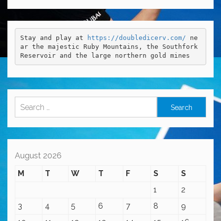
Stay and play at 
https://doubledicerv.com/
 ne
ar the majestic Ruby Mountains, the Southfork 
Reservoir and the large northern gold mines
Search
for:
August 2026
M
T
W
T
F
S
S
1
2
3
4
5
6
7
8
9