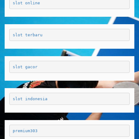
slot online
slot terbaru
slot gacor
slot indonesia
premium303