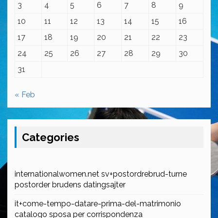
3
4
5
6
7
8
9
10
11
12
13
14
15
16
17
18
19
20
21
22
23
24
25
26
27
28
29
30
31
« Feb
Categories
internationalwomen.net sv+postordrebrud-turne
postorder brudens datingsajter
it+come-tempo-datare-prima-del-matrimonio
catalogo sposa per corrispondenza