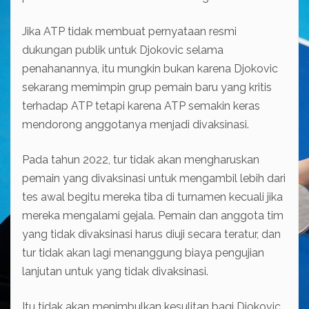
Jika ATP tidak membuat pernyataan resmi
dukungan publik untuk Djokovic selama
penahanannya, itu mungkin bukan karena Djokovic
sekarang memimpin grup pemain baru yang kritis
terhadap ATP tetapi karena ATP semakin keras
mendorong anggotanya menjadi divaksinasi.
Pada tahun 2022, tur tidak akan mengharuskan
pemain yang divaksinasi untuk mengambil lebih dari
tes awal begitu mereka tiba di turnamen kecuali jika
mereka mengalami gejala. Pemain dan anggota tim
yang tidak divaksinasi harus diuji secara teratur, dan
tur tidak akan lagi menanggung biaya pengujian
lanjutan untuk yang tidak divaksinasi.
Itu tidak akan menimbulkan kesulitan bagi Djokovic,