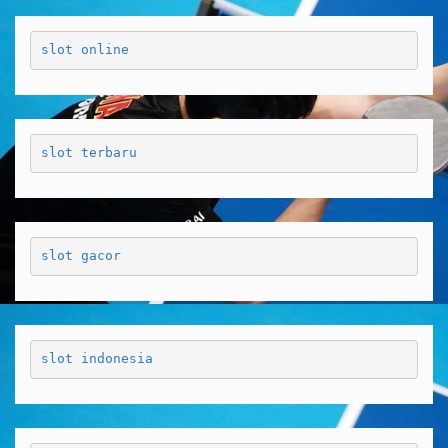
slot online
slot terbaru
slot gacor
slot indonesia