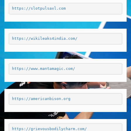
https://slotpulsaxl.com
https://wikileaks4india.com/
https://www.mantamagic.com/
https://americanbison.org
https://grievousbodilycharm.com/