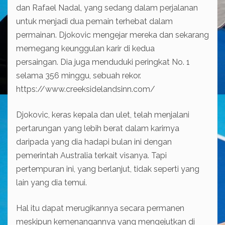
dan Rafael Nadal, yang sedang dalam perjalanan
untuk menjadi dua pemain terhebat dalam
permainan. Djokovic mengejar mereka dan sekarang
memegang keunggulan karir di kedua
persaingan. Dia juga menduduki peringkat No. 1
selama 356 minggu, sebuah rekor.
https://www.creeksidelandsinn.com/
Djokovic, keras kepala dan ulet, telah menjalani
pertarungan yang lebih berat dalam karirnya
daripada yang dia hadapi bulan ini dengan
pemerintah Australia terkait visanya. Tapi
pertempuran ini, yang berlanjut, tidak seperti yang
lain yang dia temui.
Hal itu dapat merugikannya secara permanen
meskipun kemenangannya yang mengejutkan di