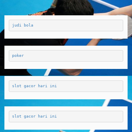
judi bola
poker
slot gacor hari ini
slot gacor hari ini