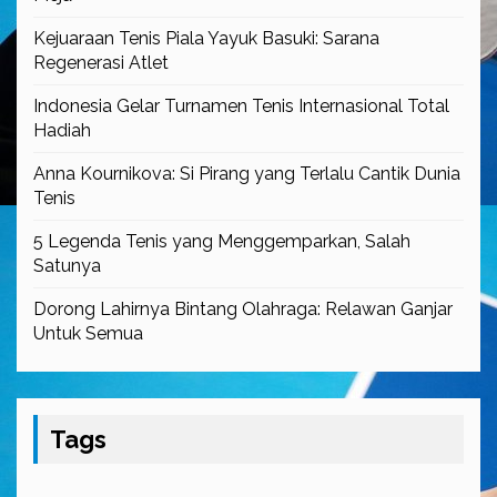
Kejuaraan Tenis Piala Yayuk Basuki: Sarana
Regenerasi Atlet
Indonesia Gelar Turnamen Tenis Internasional Total
Hadiah
Anna Kournikova: Si Pirang yang Terlalu Cantik Dunia
Tenis
5 Legenda Tenis yang Menggemparkan, Salah
Satunya
Dorong Lahirnya Bintang Olahraga: Relawan Ganjar
Untuk Semua
Tags