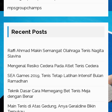
mpsgroupchamps
Recent Posts
Raffi Ahmad Makin Semangat Olahraga Tenis Nagita
Slavina
Mengenal Resiko Cedera Pada Atlet Tenis Cedera
SEA Games 2019, Tenis Tetap Latihan Intensif Bulan
Ramadhan
Teknik Dasar Cara Memegang Bet Tenis Meja
dengan Benar
Main Tenis di Atas Gedung, Anya Geraldine Bikin
Terpukau