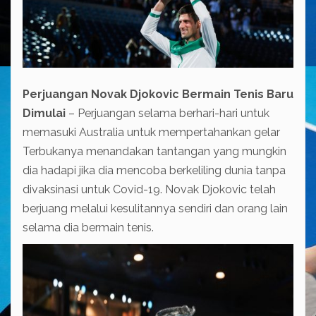
Perjuangan Novak Djokovic Bermain Tenis Baru
Dimulai
– Perjuangan selama berhari-hari untuk
memasuki Australia untuk mempertahankan gelar
Terbukanya menandakan tantangan yang mungkin
dia hadapi jika dia mencoba berkeliling dunia tanpa
divaksinasi untuk Covid-19. Novak Djokovic telah
berjuang melalui kesulitannya sendiri dan orang lain
selama dia bermain tenis.