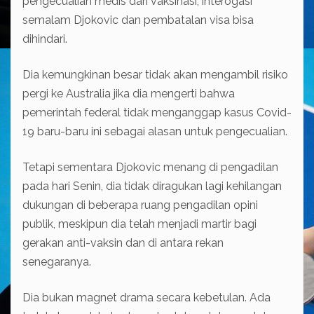
pengecualian medis dari vaksinasi, interogasi
semalam Djokovic dan pembatalan visa bisa
dihindari.
Dia kemungkinan besar tidak akan mengambil risiko
pergi ke Australia jika dia mengerti bahwa
pemerintah federal tidak menganggap kasus Covid-
19 baru-baru ini sebagai alasan untuk pengecualian.
Tetapi sementara Djokovic menang di pengadilan
pada hari Senin, dia tidak diragukan lagi kehilangan
dukungan di beberapa ruang pengadilan opini
publik, meskipun dia telah menjadi martir bagi
gerakan anti-vaksin dan di antara rekan
senegaranya.
Dia bukan magnet drama secara kebetulan. Ada