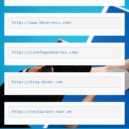
https://www.bbserveis.com/
https://cinefagosmuertos.com/
https://king-diner.com
https://restaurant-near.me