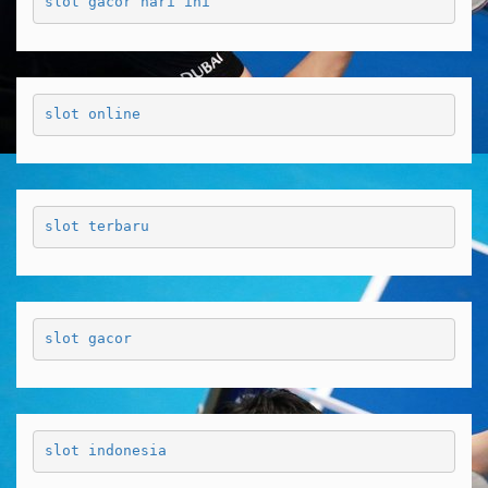
slot gacor hari ini
slot online
slot terbaru
slot gacor
slot indonesia