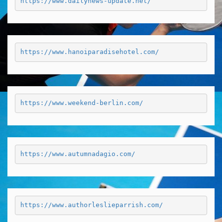
https://www.dailynews-update.net/
https://www.hanoiparadisehotel.com/
https://www.weekend-berlin.com/
https://www.autumnadagio.com/
https://www.authorleslieparrish.com/