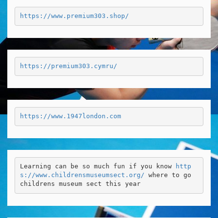
https://www.premium303.shop/
https://premium303.cymru/
https://www.1947london.com
Learning can be so much fun if you know 
http
s://www.childrensmuseumsect.org/
 where to go 
childrens museum sect this year