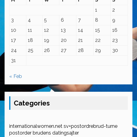
1
2
3
4
5
6
7
8
9
10
11
12
13
14
15
16
17
18
19
20
21
22
23
24
25
26
27
28
29
30
31
« Feb
Categories
internationalwomen.net sv+postordrebrud-turne
postorder brudens datingsajter