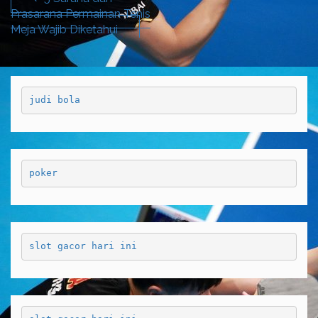
navigation
Prasarana Permainan Tenis
Meja Wajib Diketahui
judi bola
poker
slot gacor hari ini