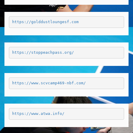
https://golddustloungesf.com
https://stoppeachpass.org/
https://www.scvcamp469-nbf.com/
https://www.atwa.info/