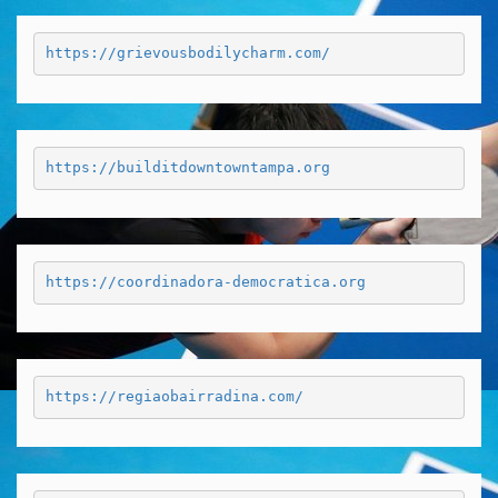
https://grievousbodilycharm.com/
https://builditdowntowntampa.org
https://coordinadora-democratica.org
https://regiaobairradina.com/